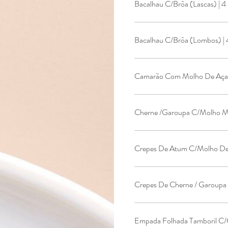
Bacalhau C/Brôa (Lascas) | 4
Bacalhau C/Brôa (Lombos) | 
Camarão Com Molho De Açaf
Cherne /Garoupa C/Molho Mo
Crepes De Cherne / Garoupa
Empada Folhada Tamboril C/