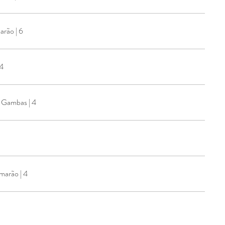
Rolinhos De Beringela C/Camarão | 6
om Garoupa | 4
 Gambas | 4
marão | 4