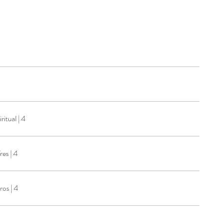
itual | 4
es | 4
o De Coêntros | 4