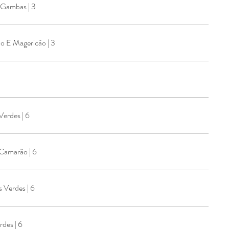
 Gambas | 3
 E Magericão | 3
udim De Pescada Espargos Verdes | 6
Pudim De Pescada C/Molho Camarão | 6
Verdes | 6
des | 6