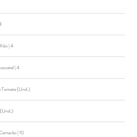
4
rão | 4
scatel | 4
Crepes De Atum C/Molho De Tomate (Und.)
 (Und.)
Camarão | 10