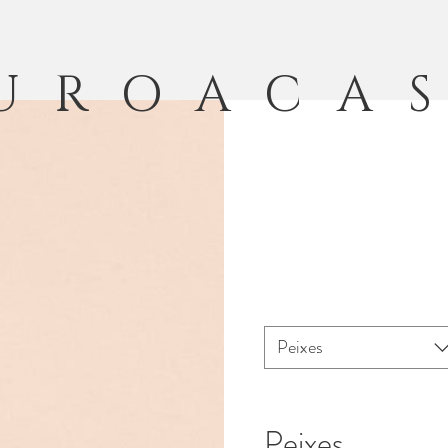
UROACA
Peixes
Peixes