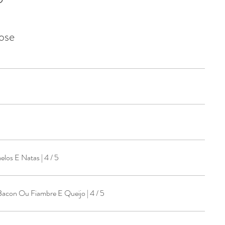
Dose
Bifinhos Do Lombo C/Cogumelos E Natas | 4 / 5
Bacon Ou Fiambre E Queijo | 4 / 5